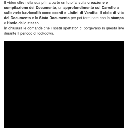
Il video offre nella sua prima parte un tutorial sulla
creazione e
compilazione del Documento
, un
approfondimento sul
Carrello
e
sulle varie funzionalità come s
conti e Listini di Vendita
,
il ciclo di vita
del Documento
e lo
Stato Documento
per poi terminare con la
s
tampa
e l'
invio
dello stesso.
In chiusura le domande che i nostri spettatori ci porgevano in questa live
durante il periodo di lockdown.